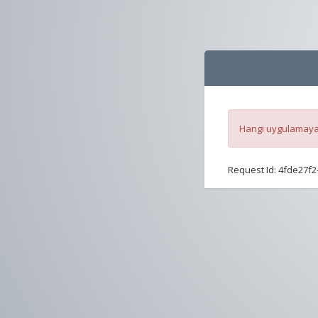
Hangi uygulamaya 
Request Id:
4fde27f2